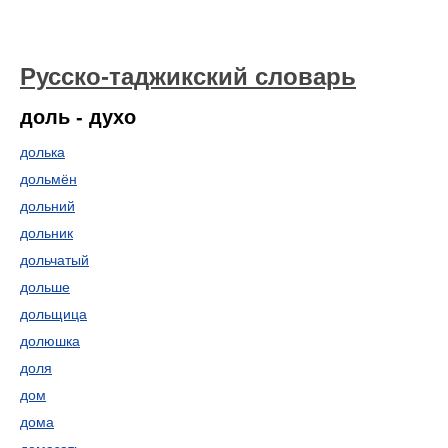
Русско-таджикский словарь
доль - духо
долька
дольмён
дольний
дольник
дольчатый
дольше
дольщица
долюшка
доля
дом
дома