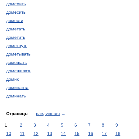
домерить
домесить
домести
дометать
дометить
дометнуть
дометывать
домешать
домешивать
домик
доминанта
доминать
Страницы
следующая
→
1
2
3
4
5
6
7
8
9
10
11
12
13
14
15
16
17
18