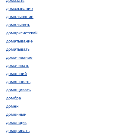
домазать
домазывание
домалывание
домалывать
домарксистский
доматывание
доматывать
домачивание
домачивать
домашний
домашность
домащивать
домбра
домен
доменный
доменщик
домеривать